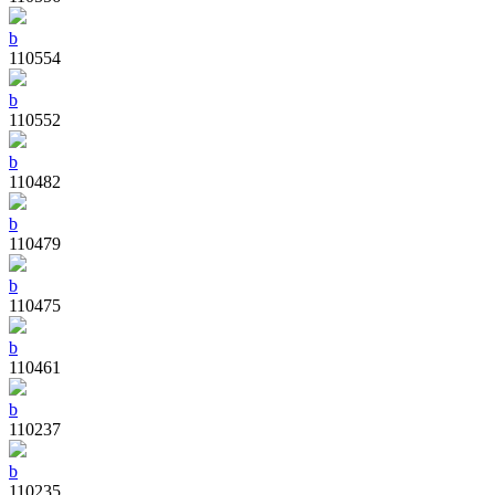
b
110554
b
110552
b
110482
b
110479
b
110475
b
110461
b
110237
b
110235