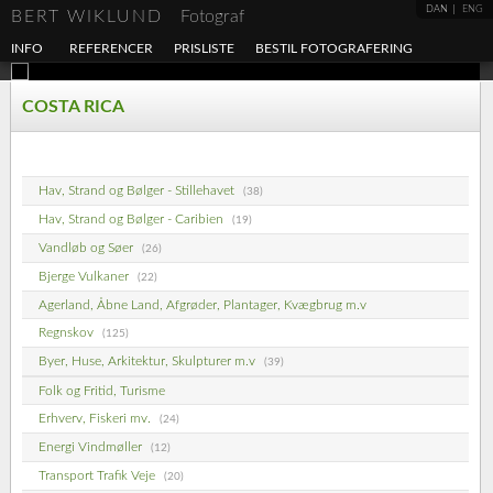
DAN
ENG
BERT WIKLUND
Fotograf
INFO
REFERENCER
PRISLISTE
BESTIL FOTOGRAFERING
COSTA RICA
Hav, Strand og Bølger - Stillehavet
(38)
Hav, Strand og Bølger - Caribien
(19)
Vandløb og Søer
(26)
Bjerge Vulkaner
(22)
Agerland, Åbne Land, Afgrøder, Plantager, Kvægbrug m.v
Regnskov
(125)
Byer, Huse, Arkitektur, Skulpturer m.v
(39)
Folk og Fritid, Turisme
Erhverv, Fiskeri mv.
(24)
Energi Vindmøller
(12)
Transport Trafik Veje
(20)