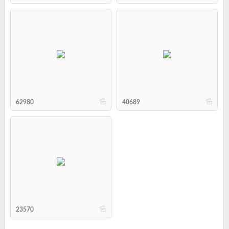
b
b
62980
40689
b
23570