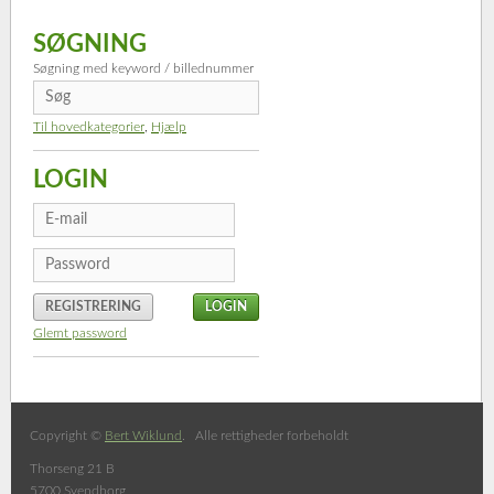
SØGNING
Søgning med keyword / billednummer
Til hovedkategorier
,
Hjælp
LOGIN
REGISTRERING
Glemt password
Copyright ©
Bert Wiklund
. Alle rettigheder forbeholdt
Thorseng 21 B
5700 Svendborg