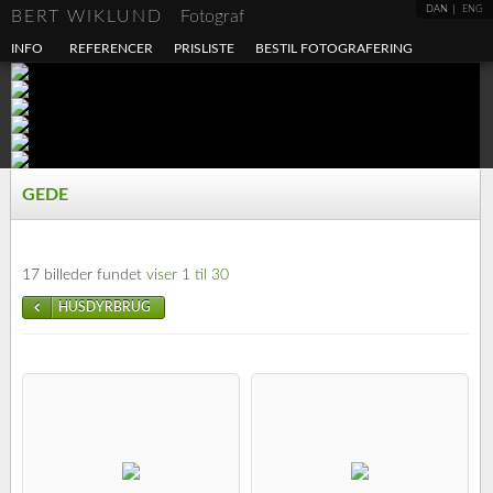
DAN
ENG
BERT WIKLUND
Fotograf
INFO
REFERENCER
PRISLISTE
BESTIL FOTOGRAFERING
GEDE
17 billeder fundet
viser 1 til 30
HUSDYRBRUG