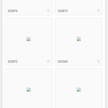
b
b
102876
102875
b
b
102872
101069