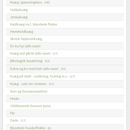
Kvæg i græsningskov
(48)
Malkekvæg
Jerseykvæg
Kødkvæg incl. blandede flokke
Herrefordkvæg
Skotsk højlandskvæg
En ko/tyr (alle raser)
Kvæg ved gårde (alle raser)
(17)
Økologisk besætning
(42)
Kalve og ko med kalv (alle raser)
(45)
Kvæg på stald - malkning, fodring m.v
(27)
Kvæg - ude om vinteren
(27)
Svin og Svineproduktion
Heste
Vildtlevende Exmoor pony
Får
Gede
(17)
Blandede husdyrflokke
(8)