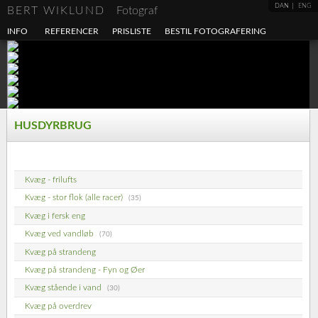
DAN
ENG
BERT WIKLUND
Fotograf
INFO
REFERENCER
PRISLISTE
BESTIL FOTOGRAFERING
HUSDYRBRUG
Kvæg - frilufts
Kvæg - stor flok (alle racer)
(35)
Kvæg i fersk eng
Kvæg ved vandløb
(70)
Kvæg på strandeng
Kvæg på strandeng - Fyn og Øer
Kvæg stående i vand
(30)
Kvæg på overdrev