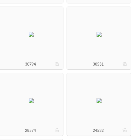
b
b
30794
30531
b
b
28574
24532