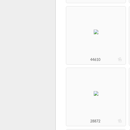
b
44610
b
28872