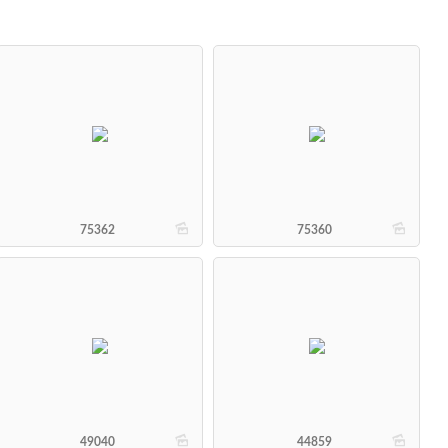
b
b
75362
75360
b
b
49040
44859