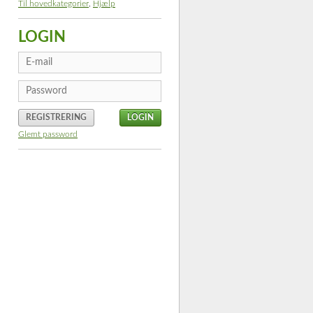
Til hovedkategorier
,
Hjælp
LOGIN
REGISTRERING
Glemt password