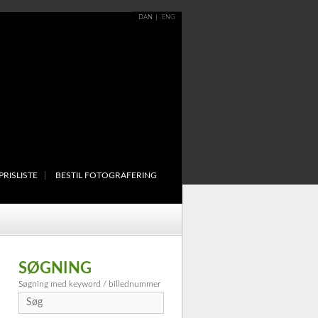
DAN
ENG
PRISLISTE
BESTIL FOTOGRAFERING
SØGNING
Søgning med keyword / billednummer