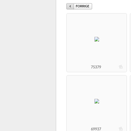
FORRIGE
b
75379
b
69937