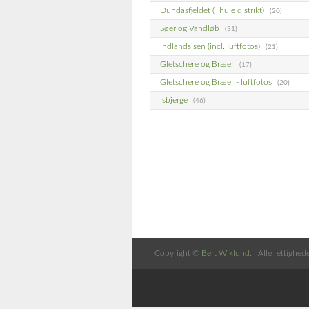
Dundasfjeldet (Thule distrikt)
(20)
Søer og Vandløb
(31)
Indlandsisen (incl. luftfotos)
(21)
Gletschere og Bræer
(17)
Gletschere og Bræer - luftfotos
(20)
Isbjerge
(46)
Copyright ©
Bert Wiklund
. Alle rettighed