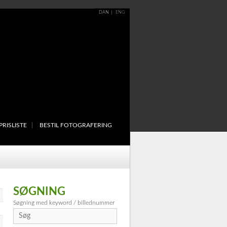
DAN
ENG
PRISLISTE
BESTIL FOTOGRAFERING
SØGNING
Søgning med keyword / billednummer