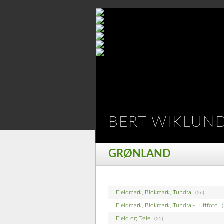
BERT WIKLUN
GRØNLAND
Fjeldmark, Blokmark, Tundra
(26)
Fjeldmark, Blokmark, Tundra - Luftfoto
Fjeld og Dale
(25)