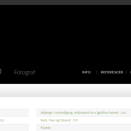
D
Fotograf
INFO
REFERENCER
Isbjerge i solnedgang, midnatsol m.v (gyldne farver)
(16)
Kyst, Hav og Strand
(13)
(55)
Fjorde