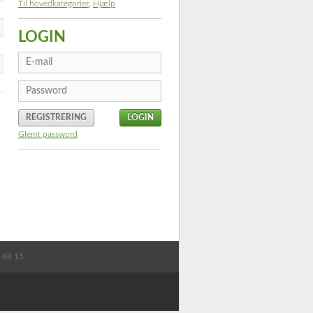
Til hovedkategorier
,
Hjælp
LOGIN
REGISTRERING
Glemt password
8 68 15