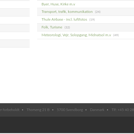
Byer, Huse, Kirke m.v
Transport, trafik, kommunikation
(24)
Thule Airbase - incl. luftfotos
(19)
Folk, Turisme
(32)
Meteorologi, Vejr, Solopgang, Midnatsol m.v
(49)
er forbeholdt
Thorseng 21 B
5700 Svendborg
Danmark
Tlf: +45 40 2