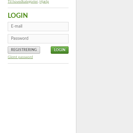
Til hovedkategorier
,
Hjælp
LOGIN
REGISTRERING
Glemt password