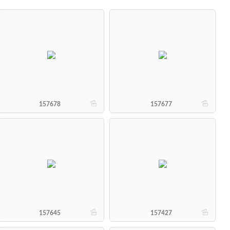
b
b
157678
157677
b
b
157645
157427