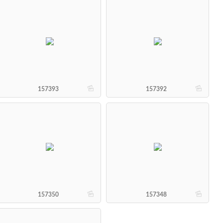
b
b
157393
157392
b
b
157350
157348