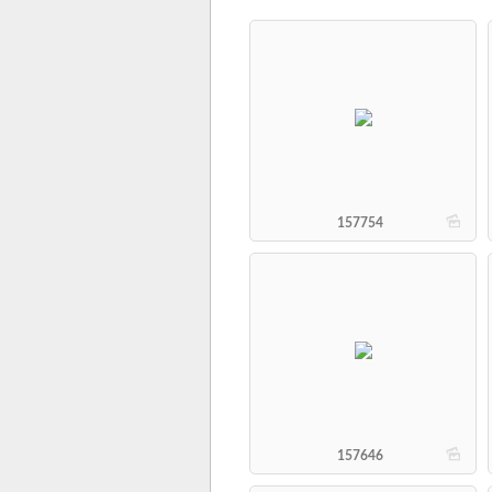
b
157754
b
157646