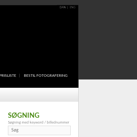
DAN
ENG
PRISLISTE
BESTIL FOTOGRAFERING
SØGNING
Søgning med keyword / billednummer