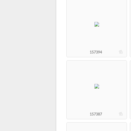
b
157394
b
157387