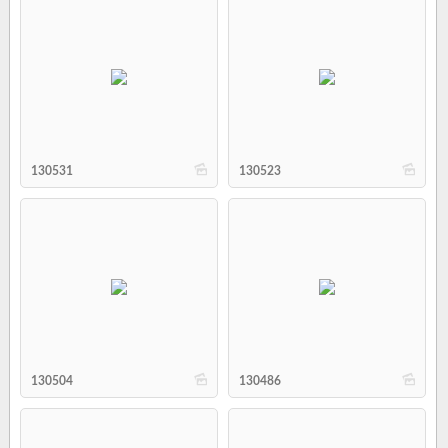
b
b
130531
130523
b
b
130504
130486