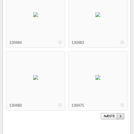
b
b
130484
130483
b
b
130480
130475
NÆSTE