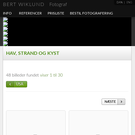
DAN
ENG
BERT WIKLUND
Fotograf
INFO
REFERENCER
PRISLISTE
BESTIL FOTOGRAFERING
HAV, STRAND OG KYST
48 billeder fundet
viser 1 til 30
USA
NÆSTE