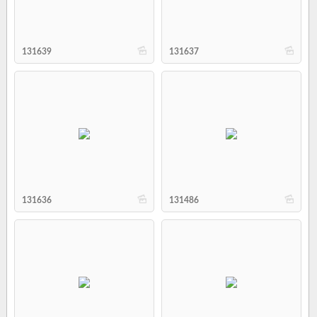
b
b
131639
131637
b
b
131636
131486