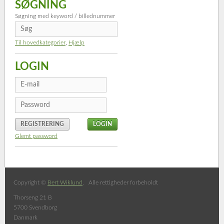
SØGNING
Søgning med keyword / billednummer
Til hovedkategorier
,
Hjælp
LOGIN
REGISTRERING
Glemt password
Copyright ©
Bert Wiklund
. Alle rettigheder forbeholdt
Thorseng 21 B
5700 Svendborg
Danmark