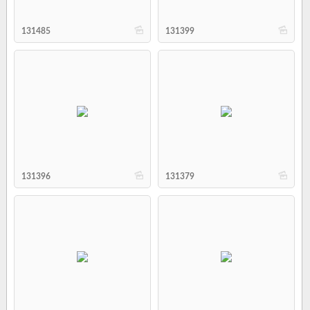
b
b
131485
131399
b
b
131396
131379