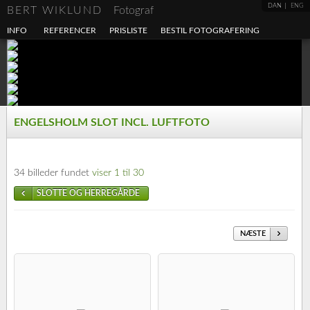
DAN
ENG
BERT WIKLUND
Fotograf
INFO
REFERENCER
PRISLISTE
BESTIL FOTOGRAFERING
ENGELSHOLM SLOT INCL. LUFTFOTO
34 billeder fundet
viser 1 til 30
SLOTTE OG HERREGÅRDE
NÆSTE