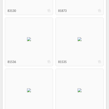
b
b
83130
81873
b
b
81536
81535