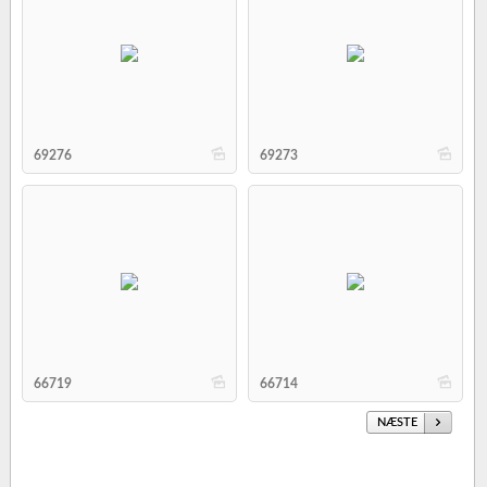
b
b
69276
69273
b
b
66719
66714
NÆSTE