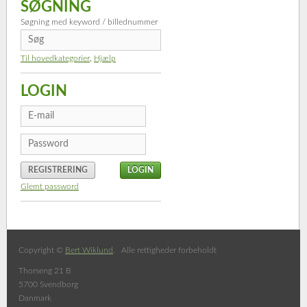
SØGNING
Søgning med keyword / billednummer
Til hovedkategorier
,
Hjælp
LOGIN
REGISTRERING
Glemt password
Copyright ©
Bert Wiklund
. Alle rettigheder forbeholdt
Thorseng 21 B
5700 Svendborg
Danmark