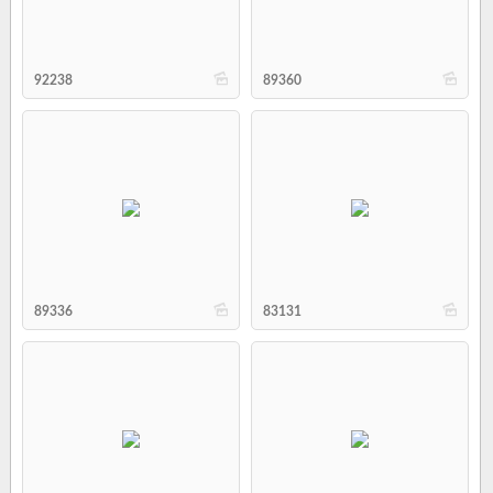
b
b
92238
89360
b
b
89336
83131