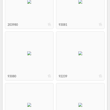
b
b
203980
93081
b
b
93080
92239