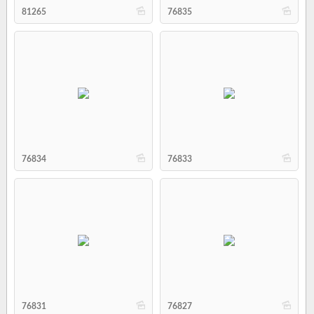
b
b
81265
76835
b
b
76834
76833
b
b
76831
76827