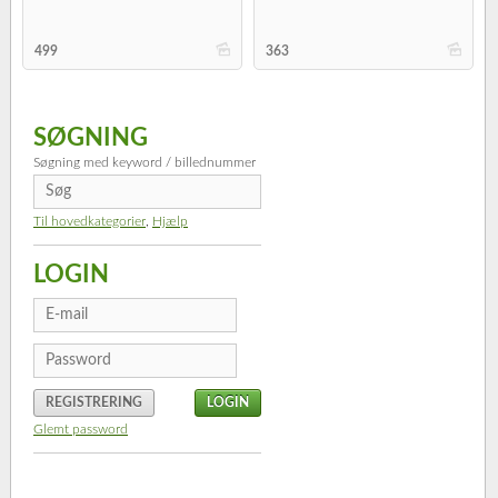
b
b
499
363
SØGNING
Søgning med keyword / billednummer
Til hovedkategorier
,
Hjælp
LOGIN
REGISTRERING
Glemt password