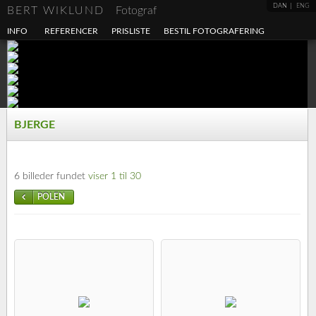
DAN
ENG
BERT WIKLUND
Fotograf
INFO
REFERENCER
PRISLISTE
BESTIL FOTOGRAFERING
BJERGE
6 billeder fundet
viser 1 til 30
POLEN