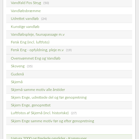
Vandfald Fos Stryg
(50)
Vandløbsbræmme
Udrettet vandløb
(24)
Kunstige vandløb
Vandløbspleje, faunapassage m.v
Fersk Eng (incl. luftfoto)
Fersk Eng - opfyldning, pleje m.v
(19)
Oversvømmet Eng og Vandløb
Skoveng
(35)
Gudenå
Skjernå
Skjernå samme motiv alle årstider
Skjern Enge, udrettede del og før genopretning
Skjern Enge, genoprettet
Luftfotos af Skjernå (incl. historiske)
(27)
Skjern Enge samme motiv før og efter genopretning
Natura 2000 og Fredede områder - Kommuner