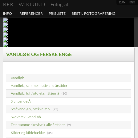
DAN
ENG
BERT WIKLUND
Fotograf
INFO
REFERENCER
PRISLISTE
BESTIL FOTOGRAFERING
VANDLØB OG FERSKE ENGE
Vandløb
Vandløb, samme motiv alle årstider
Vandløb, luftfoto eksl. Skjernå
(10)
Slyngende Å
Småvandløb, bække m.v
(73)
Skovbæk -vandløb
Den samme skovbæk alle årstider
(9)
Kilder og kildebække
(35)