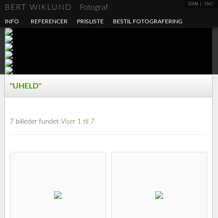
DAN
ENG
BERT WIKLUND
Fotograf
INFO
REFERENCER
PRISLISTE
BESTIL FOTOGRAFERING
"UHELD"
7 billeder fundet
Viser 1 til 7