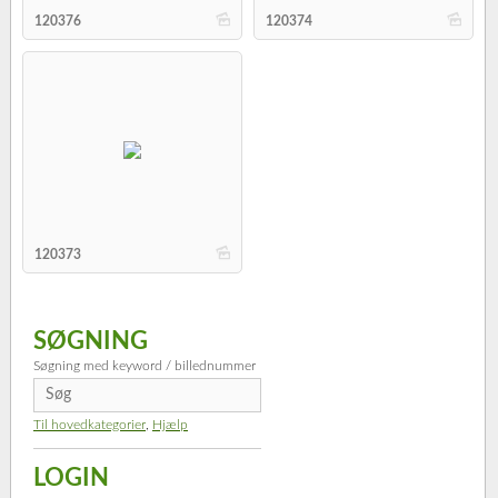
b
b
120376
120374
b
120373
SØGNING
Søgning med keyword / billednummer
Til hovedkategorier
,
Hjælp
LOGIN