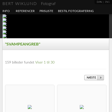
DAN
ENG
BERT WIKLUND
Fotograf
INFO
REFERENCER
PRISLISTE
BESTIL FOTOGRAFERING
"SVAMPEANGREB"
159 billeder fundet
Viser 1 til 30
NÆSTE