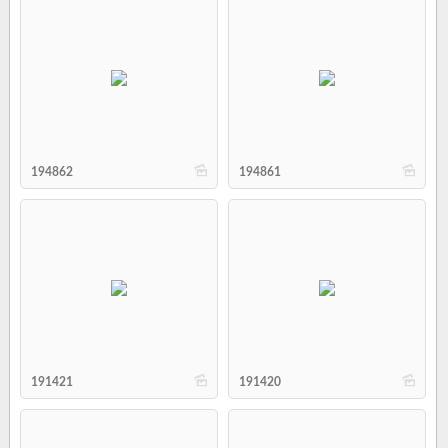
b
b
194862
194861
b
b
191421
191420