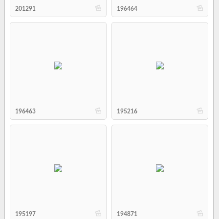
b
b
201291
196464
b
b
196463
195216
b
b
195197
194871