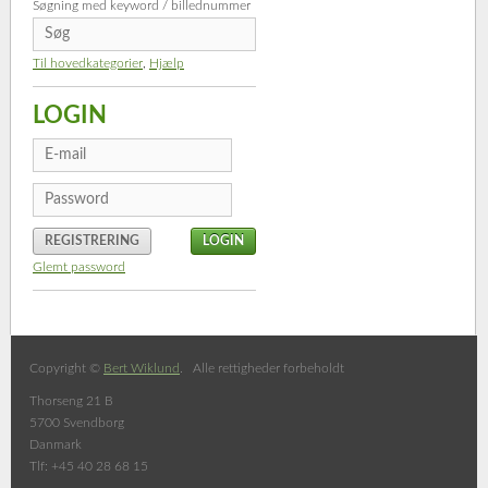
Søgning med keyword / billednummer
Til hovedkategorier
,
Hjælp
LOGIN
REGISTRERING
Glemt password
Copyright ©
Bert Wiklund
. Alle rettigheder forbeholdt
Thorseng 21 B
5700 Svendborg
Danmark
Tlf: +45 40 28 68 15