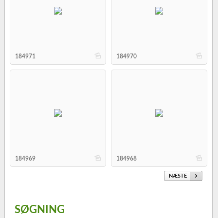
b
b
184971
184970
b
b
184969
184968
NÆSTE
SØGNING