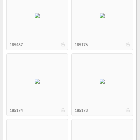
b
b
185487
185176
b
b
185174
185173