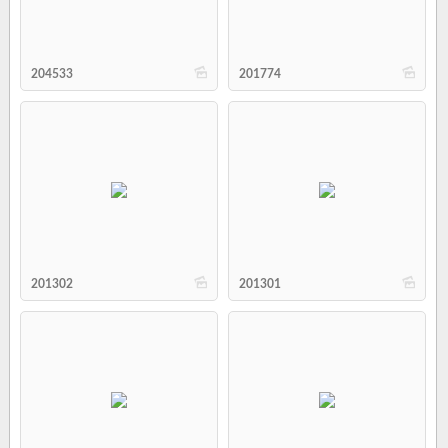
b
b
204533
201774
b
b
201302
201301