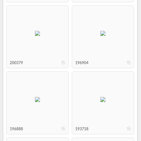
b
b
200379
196904
b
b
196888
193718