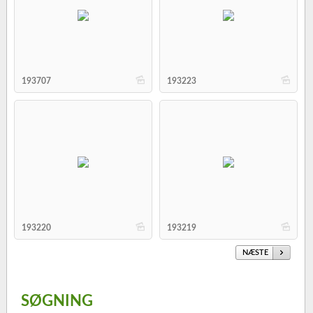
b
b
193707
193223
b
b
193220
193219
NÆSTE
SØGNING