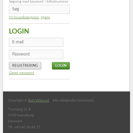
Søgning med keyword / billednummer
Til hovedkategorier
,
Hjælp
LOGIN
REGISTRERING
Glemt password
Copyright ©
Bert Wiklund
. Alle rettigheder forbeholdt
Thorseng 21 B
5700 Svendborg
Danmark
Tlf: +45 40 28 68 15