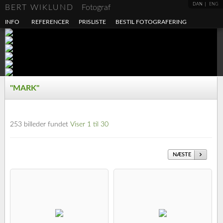
DAN
ENG
BERT WIKLUND
Fotograf
INFO
REFERENCER
PRISLISTE
BESTIL FOTOGRAFERING
"MARK"
253 billeder fundet
Viser 1 til 30
NÆSTE