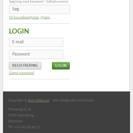
Søgning med keyword / billednummer
Til hovedkategorier
,
Hjælp
LOGIN
REGISTRERING
Glemt password
Copyright ©
Bert Wiklund
. Alle rettigheder forbeholdt
Thorseng 21 B
5700 Svendborg
Danmark
Tlf: +45 40 28 68 15