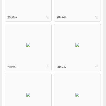
b
b
205067
204944
b
b
204943
204942