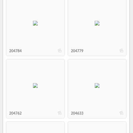
b
b
204784
204779
b
b
204762
204633