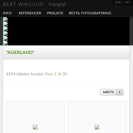
DAN
ENG
BERT WIKLUND
Fotograf
INFO
REFERENCER
PRISLISTE
BESTIL FOTOGRAFERING
"AGERLAND"
4594 billeder fundet
Viser 1 til 30
NÆSTE