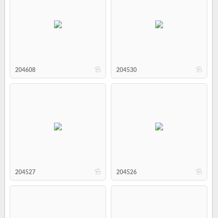
b
b
204608
204530
b
b
204527
204526