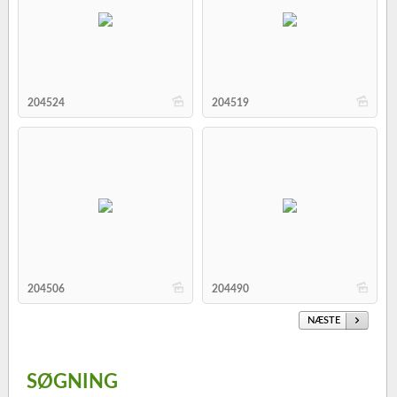
b
b
204524
204519
b
b
204506
204490
NÆSTE
SØGNING