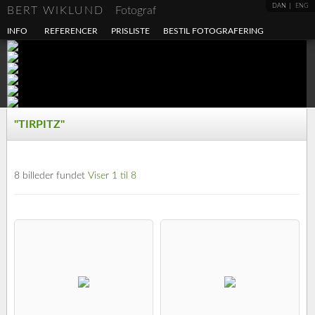
DAN
ENG
BERT WIKLUND
Fotograf
INFO
REFERENCER
PRISLISTE
BESTIL FOTOGRAFERING
"TIRPITZ"
8 billeder fundet
Viser 1 til 8