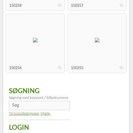
b
b
150258
150257
b
b
150256
150255
SØGNING
Søgning med keyword / billednummer
Til hovedkategorier
,
Hjælp
LOGIN