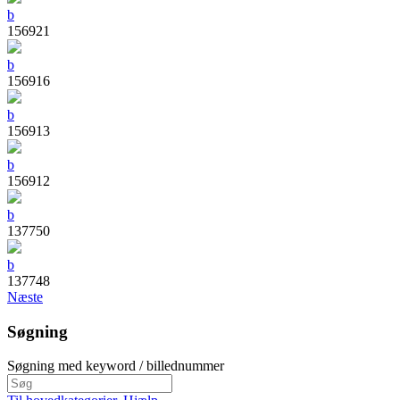
b
156921
b
156916
b
156913
b
156912
b
137750
b
137748
Næste
Søgning
Søgning med keyword / billednummer