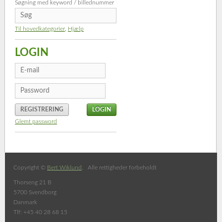
Søgning med keyword / billednummer
Til hovedkategorier
,
Hjælp
LOGIN
REGISTRERING
Glemt password
Copyright ©
Bert Wiklund
. Alle rettigheder forbeholdt
Thorseng 21 B
5700 Svendborg
Danmark
Tlf: +45 40 28 68 15