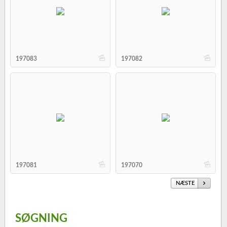
b
b
197083
197082
b
b
197081
197070
NÆSTE
SØGNING