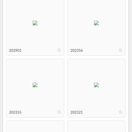
b
b
203901
202356
b
b
202355
202321