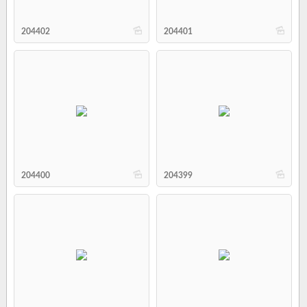
b
b
204402
204401
b
b
204400
204399