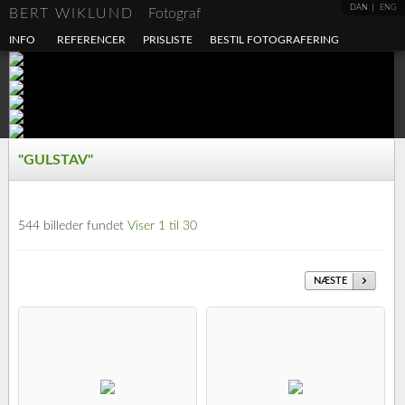
DAN
ENG
BERT WIKLUND
Fotograf
INFO
REFERENCER
PRISLISTE
BESTIL FOTOGRAFERING
"GULSTAV"
544 billeder fundet
Viser 1 til 30
NÆSTE