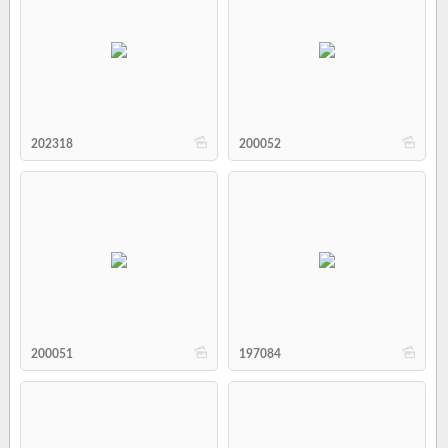
b
b
202318
200052
b
b
200051
197084