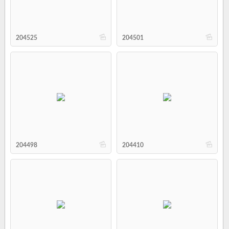
b
b
204525
204501
b
b
204498
204410