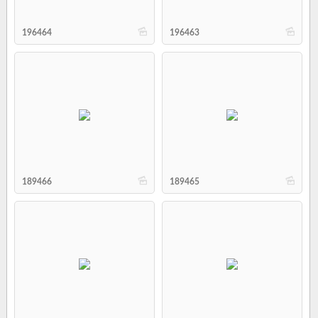
b
b
196464
196463
b
b
189466
189465