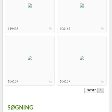
b
b
119438
106165
b
b
106159
106157
NÆSTE
SØGNING