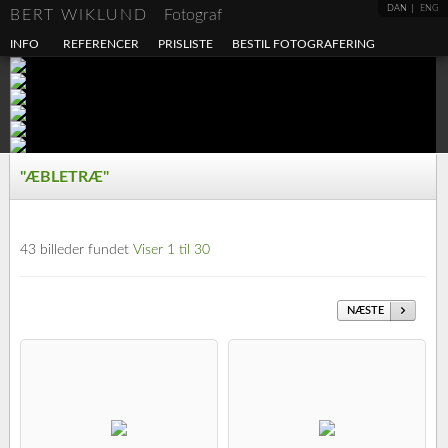
DAN
ENG
BERT WIKLUND
Fotograf
INFO
REFERENCER
PRISLISTE
BESTIL FOTOGRAFERING
"ÆBLETRÆ"
43 billeder fundet
Viser 1 til 30
NÆSTE