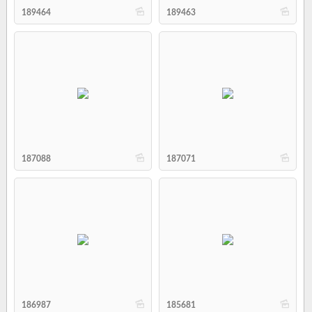
b
b
189464
189463
b
b
187088
187071
b
b
186987
185681