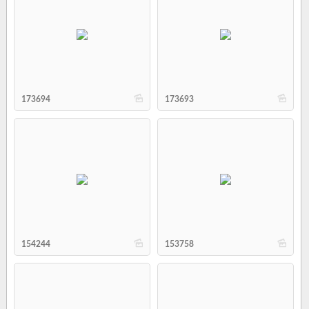
b
b
173694
173693
b
b
154244
153758