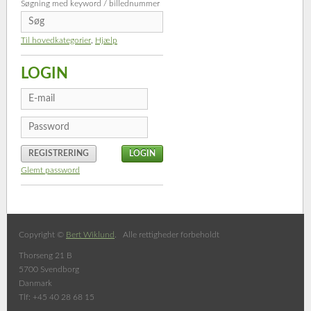
Søgning med keyword / billednummer
Til hovedkategorier
,
Hjælp
LOGIN
REGISTRERING
Glemt password
Copyright ©
Bert Wiklund
. Alle rettigheder forbeholdt
Thorseng 21 B
5700 Svendborg
Danmark
Tlf: +45 40 28 68 15