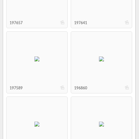
b
b
197657
197641
b
b
197589
196860