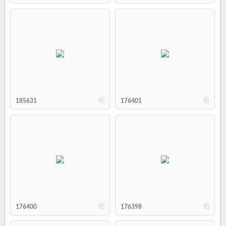
b
b
185631
176401
b
b
176400
176398