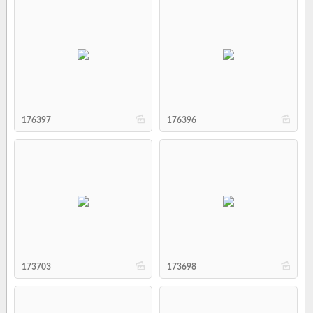
b
b
176397
176396
b
b
173703
173698