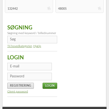
b
b
132442
48005
SØGNING
Søgning med keyword / billednummer
Til hovedkategorier
,
Hjælp
LOGIN
REGISTRERING
Glemt password