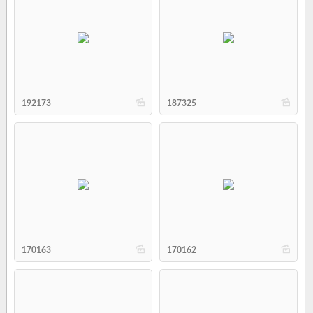
b
b
192173
187325
b
b
170163
170162