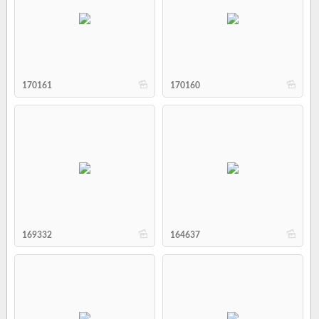
b
b
170161
170160
b
b
169332
164637