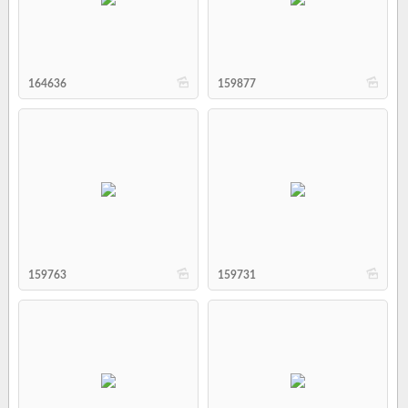
b
b
164636
159877
b
b
159763
159731