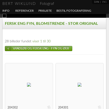
DAN
ENG
BERT WIKLUND
Fotograf
INFO
REFERENCER
PRISLISTE
BESTIL FOTOGRAFERING
FERSK ENG FYN, BLOMSTRENDE - STOR ORIGINAL
28 billeder fundet
viser 1 til 30
VANDLØB OG FERSK ENG - FYN OG ØER
b
b
204302
204301