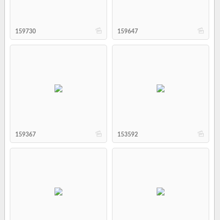
b
b
159730
159647
b
b
159367
153592