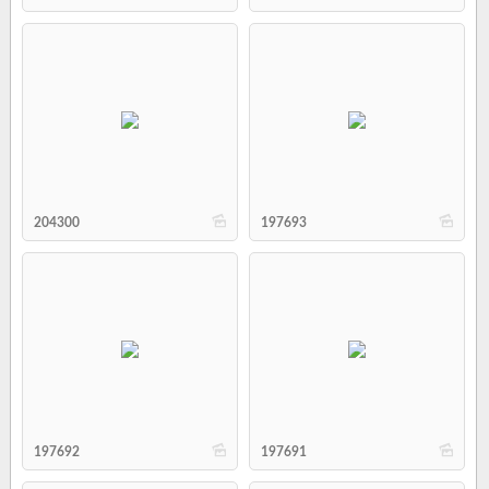
b
b
204300
197693
b
b
197692
197691