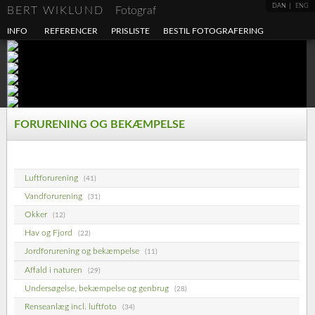
DAN
ENG
BERT WIKLUND
Fotograf
INFO
REFERENCER
PRISLISTE
BESTIL FOTOGRAFERING
FORURENING OG BEKÆMPELSE
Luftforurening
(41)
Vandforurening
(31)
Okker
(12)
Hav og Fjord
(22)
Jordforurening og bekæmpelse
(11)
Affald i naturen
(29)
Undersøgelse, bekæmpelse og genbrug
(28)
Renseanlæg incl. luftfoto
(34)