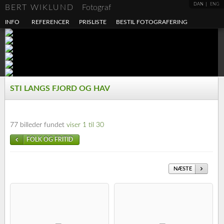
DAN
ENG
BERT WIKLUND
Fotograf
INFO
REFERENCER
PRISLISTE
BESTIL FOTOGRAFERING
STI LANGS FJORD OG HAV
77 billeder fundet
viser 1 til 30
FOLK OG FRITID
NÆSTE