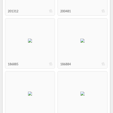
b
b
201312
200481
b
b
186885
186884