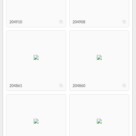
b
b
204910
204908
b
b
204861
204860