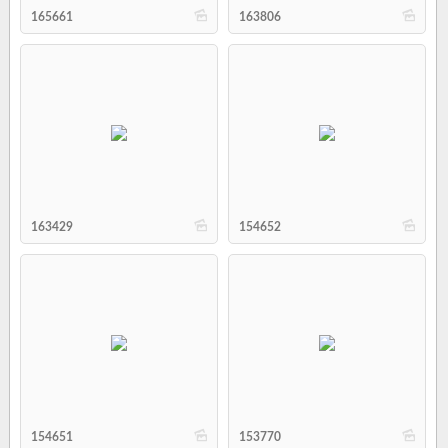
b
b
165661
163806
b
b
163429
154652
b
b
154651
153770