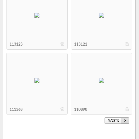
b
b
113123
113121
b
b
111368
110890
NÆSTE