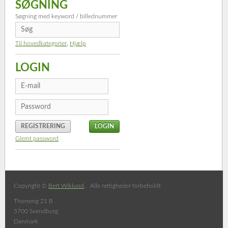
SØGNING
Søgning med keyword / billednummer
Til hovedkategorier
,
Hjælp
LOGIN
REGISTRERING
Glemt password
Copyright ©
Bert Wiklund
. Alle rettigheder forbeholdt
Thorseng 21 B
5700 Svendborg
Danmark