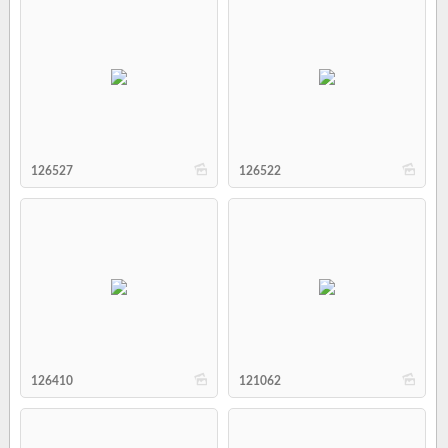
b
b
126527
126522
b
b
126410
121062