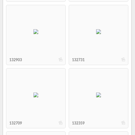
b
b
132903
132731
b
b
132709
132359