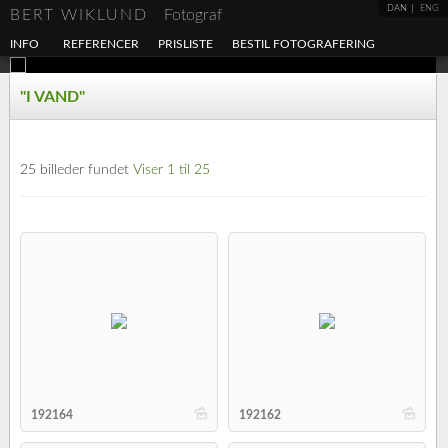
DAN
ENG
BERT WIKLUND
Fotograf
INFO
REFERENCER
PRISLISTE
BESTIL FOTOGRAFERING
"I VAND"
25 billeder fundet
Viser 1 til 25
b
b
192164
192162