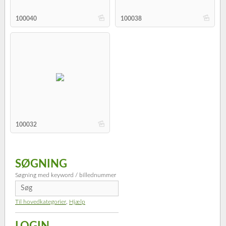
b
b
100040
100038
b
100032
SØGNING
Søgning med keyword / billednummer
Til hovedkategorier
,
Hjælp