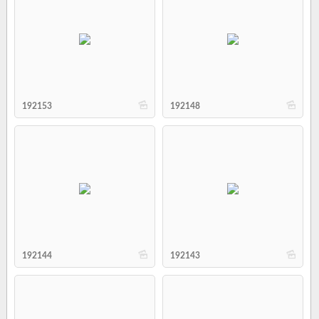
b
b
192153
192148
b
b
192144
192143