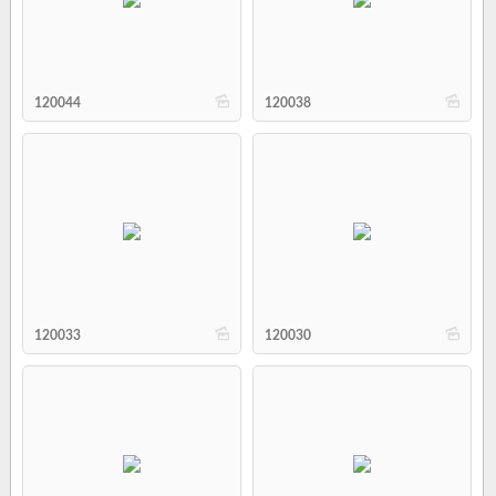
b
b
120044
120038
b
b
120033
120030