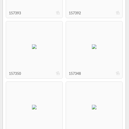
b
b
157393
157392
b
b
157350
157348