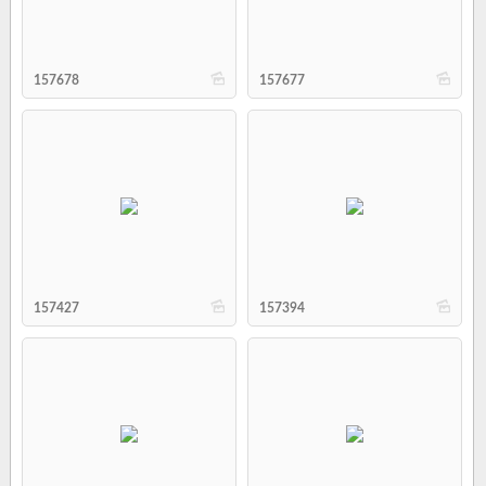
b
b
157678
157677
b
b
157427
157394