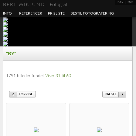
DAN
ENG
BERT WIKLUND
Fotograf
INFO
REFERENCER
PRISLISTE
BESTIL FOTOGRAFERING
"BY"
1791 billeder fundet
Viser 31 til 60
FORRIGE
NÆSTE