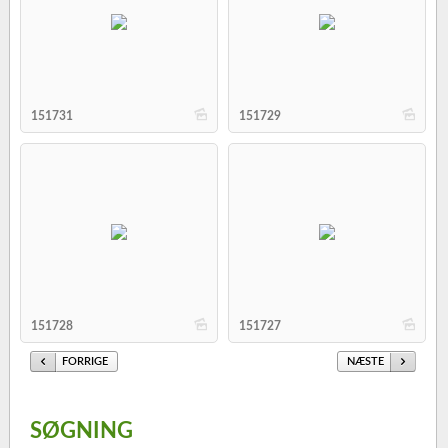
b
b
151731
151729
b
b
151728
151727
FORRIGE
NÆSTE
SØGNING