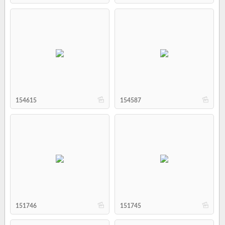
b
b
154615
154587
b
b
151746
151745