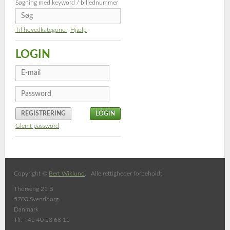
Søgning med keyword / billednummer
Til hovedkategorier
,
Hjælp
LOGIN
REGISTRERING
Glemt password
Copyright ©
Bert Wiklund
. Alle rettigheder forbeholdt
Thorseng 21 B
5700 Svendborg
Danmark
Tlf: +45 40 28 68 15