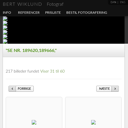
DAN
ENG
BERT WIKLUND
Fotograf
INFO
REFERENCER
PRISLISTE
BESTIL FOTOGRAFERING
"SE NR. 189620,189666,"
217 billeder fundet
Viser 31 til 60
FORRIGE
NÆSTE