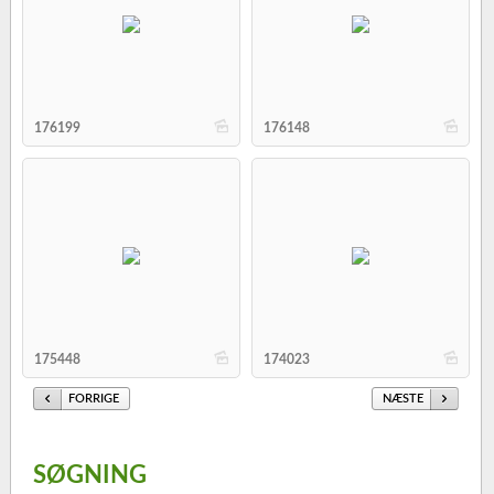
b
b
176199
176148
b
b
175448
174023
FORRIGE
NÆSTE
SØGNING