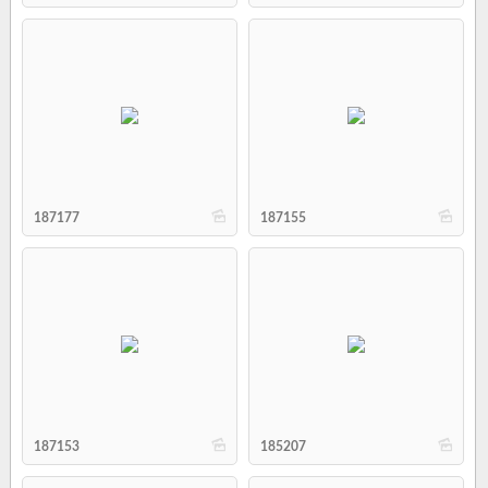
b
b
187177
187155
b
b
187153
185207