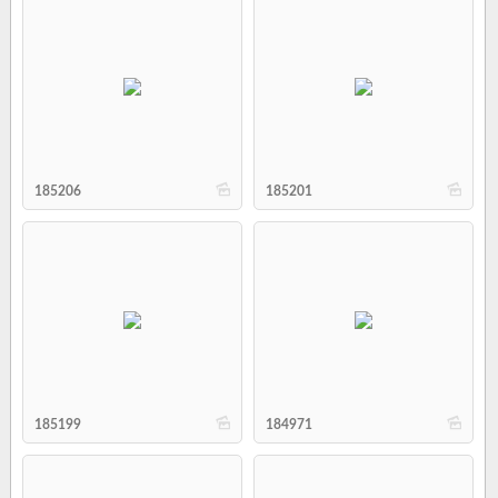
b
b
185206
185201
b
b
185199
184971