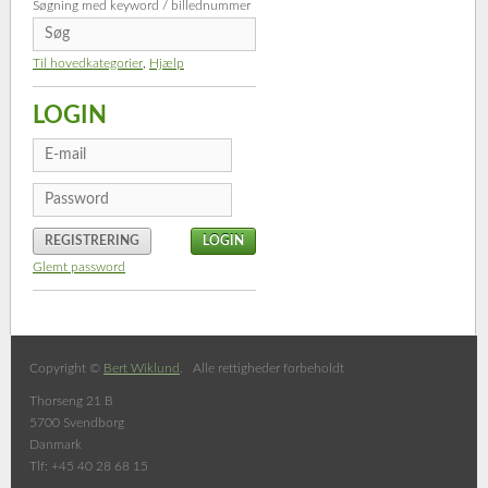
Søgning med keyword / billednummer
Til hovedkategorier
,
Hjælp
LOGIN
REGISTRERING
Glemt password
Copyright ©
Bert Wiklund
. Alle rettigheder forbeholdt
Thorseng 21 B
5700 Svendborg
Danmark
Tlf: +45 40 28 68 15