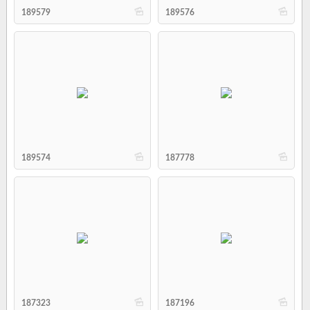
b
b
189579
189576
b
b
189574
187778
b
b
187323
187196