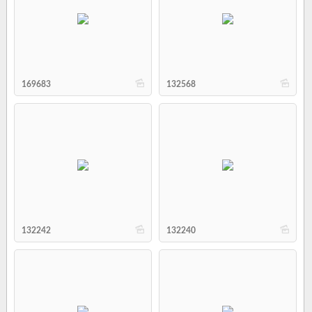
b
b
169683
132568
b
b
132242
132240