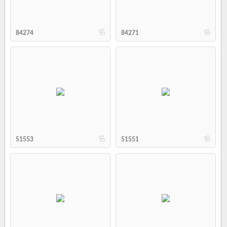
b
b
84274
84271
b
b
51553
51551