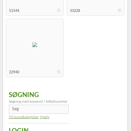
b
b
51544
33228
b
22940
SØGNING
Søgning med keyword / billednummer
Til hovedkategorier
,
Hjælp