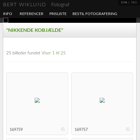
DAN
ENG
BERT WIKLUND
Fotograf
INFO
REFERENCER
PRISLISTE
BESTIL FOTOGRAFERING
"NIKKENDE KOBJÆLDE"
25 billeder fundet
Viser 1 til 25
b
b
169759
169757