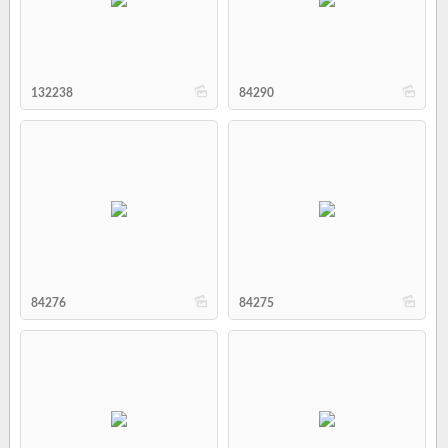
b
b
132238
84290
b
b
84276
84275