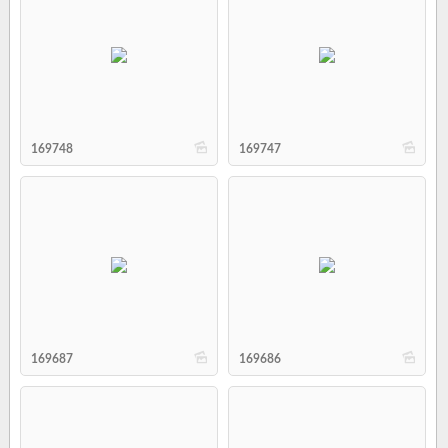
b
b
169748
169747
b
b
169687
169686