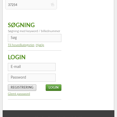
b
37254
SØGNING
Søgning med keyword / billednummer
Til hovedkategorier
,
Hjælp
LOGIN
REGISTRERING
Glemt password