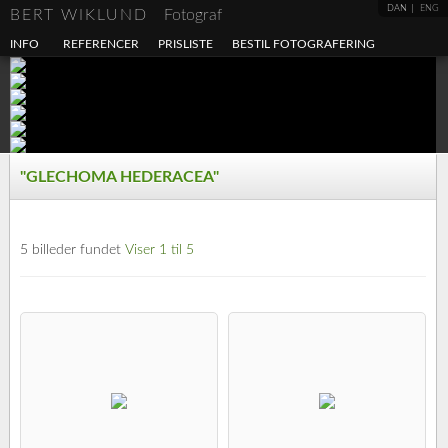
DAN
ENG
BERT WIKLUND
Fotograf
INFO
REFERENCER
PRISLISTE
BESTIL FOTOGRAFERING
"GLECHOMA HEDERACEA"
5 billeder fundet
Viser 1 til 5