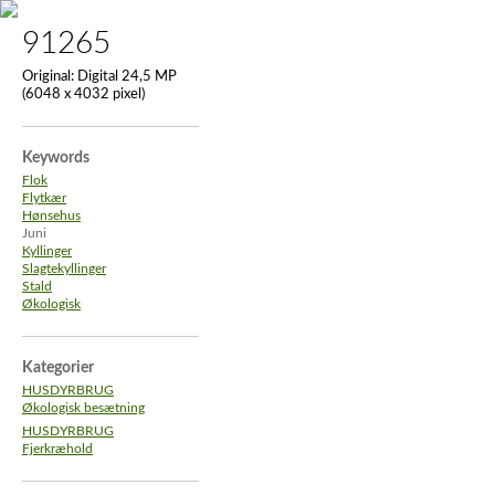
91265
Original:
Digital 24,5 MP
(6048 x 4032 pixel)
Keywords
Flok
Flytkær
Hønsehus
Juni
Kyllinger
Slagtekyllinger
Stald
Økologisk
Kategorier
HUSDYRBRUG
Økologisk besætning
HUSDYRBRUG
Fjerkræhold