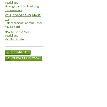
Vestjylland
Hav og strand i solnedgang,
måneskin m.v
VEJR, SOLOPGANG, MÅNE
m.v
Solnedgang og -opgang - over
hav og fjord
HAV STRAND KLIT -
Vestjylland
Vandløb i klitten
DOWNLOAD
TILFØJ TIL LIGHTBOX