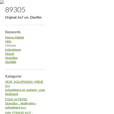
89305
Original:
6x7 cm. Diasfilm
Keywords
Henne Mølleå
HKK
Oktober
Solnedgang
Strand
Strandtur
Vandløb
Kategorier
VEJR, SOLOPGANG, MÅNE
m.v
Solnedgang og -opgang - over
ferskvand
FOLK og FRITID
Strandtur - Vestkysten i
solnedgang m.v
HAV STRAND KLIT -