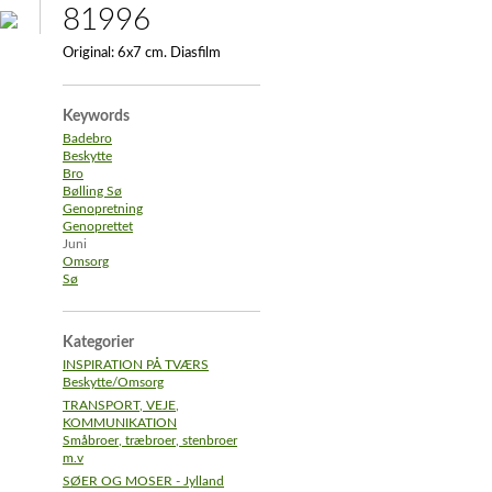
81996
Original:
6x7 cm. Diasfilm
Keywords
Badebro
Beskytte
Bro
Bølling Sø
Genopretning
Genoprettet
Juni
Omsorg
Sø
Kategorier
INSPIRATION PÅ TVÆRS
Beskytte/Omsorg
TRANSPORT, VEJE,
KOMMUNIKATION
Småbroer, træbroer, stenbroer
m.v
SØER OG MOSER - Jylland