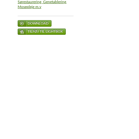
Sørestaurering, Genetablering,
Mosepleje m.v
DOWNLOAD
TILFØJ TIL LIGHTBOX