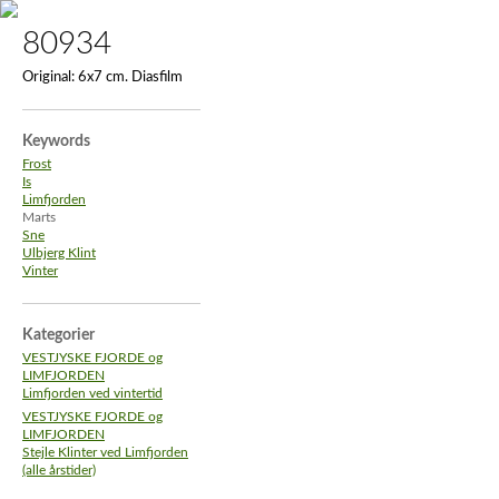
80934
Original:
6x7 cm. Diasfilm
Keywords
Frost
Is
Limfjorden
Marts
Sne
Ulbjerg Klint
Vinter
Kategorier
VESTJYSKE FJORDE og
LIMFJORDEN
Limfjorden ved vintertid
VESTJYSKE FJORDE og
LIMFJORDEN
Stejle Klinter ved Limfjorden
(alle årstider)