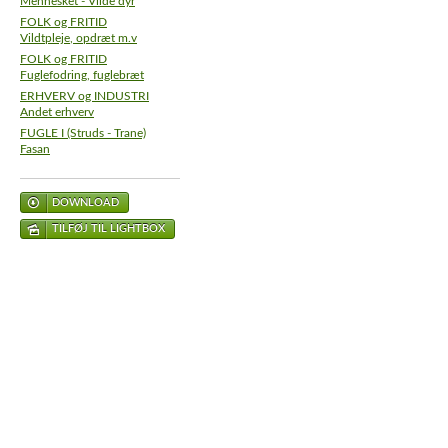
Mennesket - Vilde dyr
FOLK og FRITID
Vildtpleje, opdræt m.v
FOLK og FRITID
Fuglefodring, fuglebræt
ERHVERV og INDUSTRI
Andet erhverv
FUGLE I (Struds - Trane)
Fasan
DOWNLOAD
TILFØJ TIL LIGHTBOX