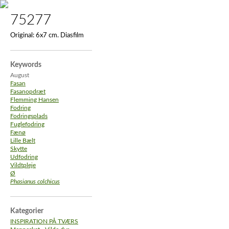
75277
Original:
6x7 cm. Diasfilm
Keywords
August
Fasan
Fasanopdræt
Flemming Hansen
Fodring
Fodringsplads
Fuglefodring
Fænø
Lille Bælt
Skytte
Udfodring
Vildtpleje
Ø
Phasianus colchicus
Kategorier
INSPIRATION PÅ TVÆRS