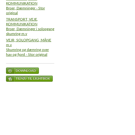
KOMMUNIKATION
Broer, Dæmninger - Stor
original
TRANSPORT, VEJE,
KOMMUNIKATION
Broer, Dæmninger i solopgang
skumring m.v
VEJR, SOLOPGANG, MÅNE
m.v
Skumring og dæmring over
hav og fjord - Stor original
DOWNLOAD
TILFØJ TIL LIGHTBOX