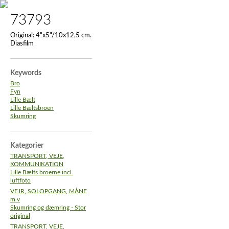
73793
Original:
4"x5"/10x12,5 cm.
Diasfilm
Keywords
Bro
Fyn
Lille Bælt
Lille Bæltsbroen
Skumring
Kategorier
TRANSPORT, VEJE,
KOMMUNIKATION
Lille Bælts broerne incl.
luftfoto
VEJR, SOLOPGANG, MÅNE
m.v
Skumring og dæmring - Stor
original
TRANSPORT, VEJE,