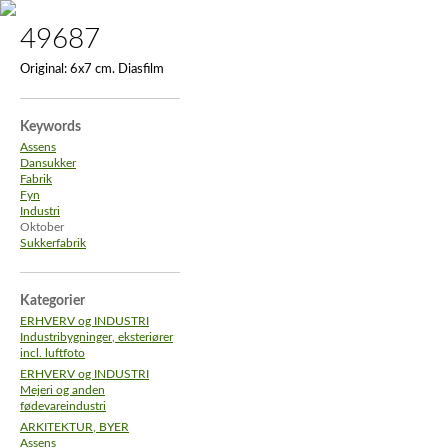
49687
Original:
6x7 cm. Diasfilm
Keywords
Assens
Dansukker
Fabrik
Fyn
Industri
Oktober
Sukkerfabrik
Kategorier
ERHVERV og INDUSTRI
Industribygninger, eksteriører
incl. luftfoto
ERHVERV og INDUSTRI
Mejeri og anden
fødevareindustri
ARKITEKTUR, BYER
Assens