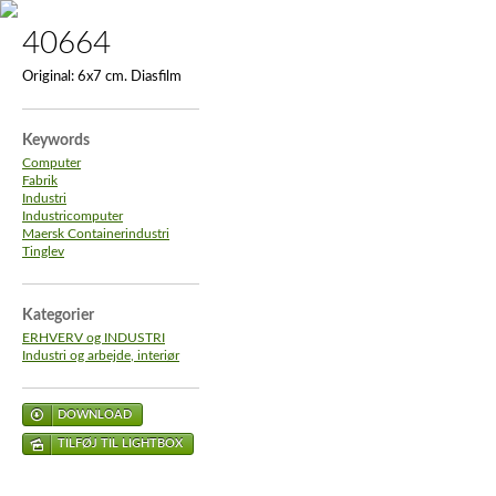
40664
Original:
6x7 cm. Diasfilm
Keywords
Computer
Fabrik
Industri
Industricomputer
Maersk Containerindustri
Tinglev
Kategorier
ERHVERV og INDUSTRI
Industri og arbejde, interiør
DOWNLOAD
TILFØJ TIL LIGHTBOX