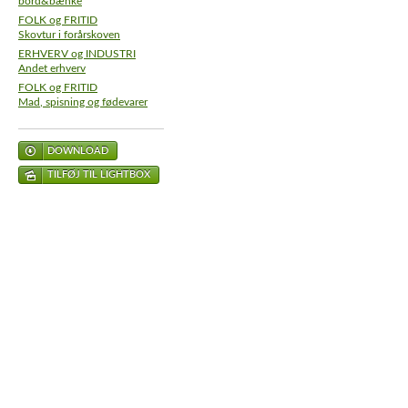
bord&bænke
FOLK og FRITID
Skovtur i forårskoven
ERHVERV og INDUSTRI
Andet erhverv
FOLK og FRITID
Mad, spisning og fødevarer
DOWNLOAD
TILFØJ TIL LIGHTBOX