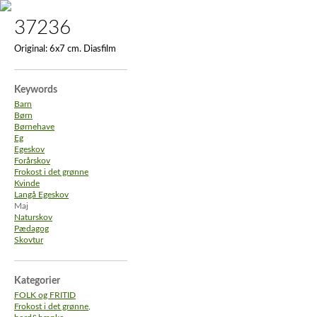
37236
Original:
6x7 cm. Diasfilm
Keywords
Barn
Børn
Børnehave
Eg
Egeskov
Forårskov
Frokost i det grønne
Kvinde
Langå Egeskov
Maj
Naturskov
Pædagog
Skovtur
Kategorier
FOLK og FRITID
Frokost i det grønne,