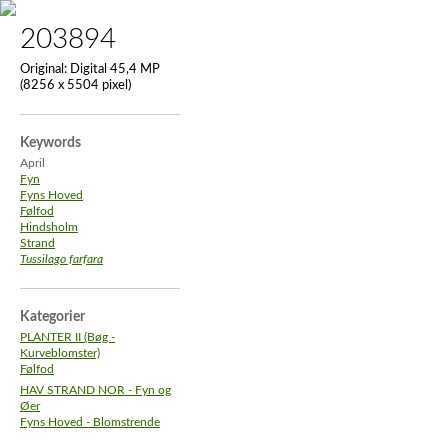
203894
Original:
Digital 45,4 MP
(8256 x 5504 pixel)
Keywords
April
Fyn
Fyns Hoved
Følfod
Hindsholm
Strand
Tussilago farfara
Kategorier
PLANTER II (Bøg -
Kurveblomster)
Følfod
HAV STRAND NOR - Fyn og
Øer
Fyns Hoved - Blomstrende