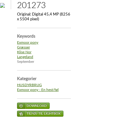
201273
Original:
Digital 45,4 MP (8256
x 5504 pixel)
Keywords
Exmoor pony
Græsser
Klise Nor
Langeland
September
Kategorier
HUSDYRBRUG
Exmoor pony - En hest/føl
DOWNLOAD
TILFØJ TIL LIGHTBOX