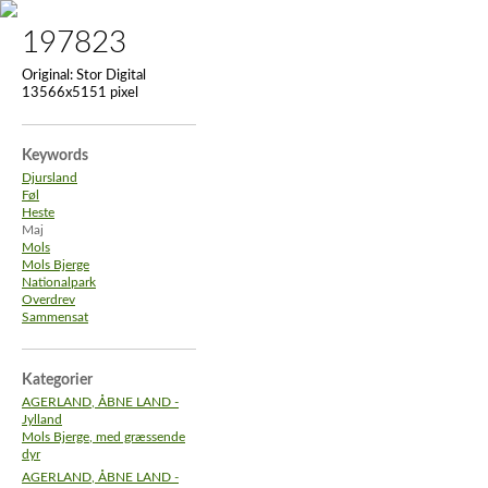
197823
Original:
Stor Digital
13566x5151 pixel
Keywords
Djursland
Føl
Heste
Maj
Mols
Mols Bjerge
Nationalpark
Overdrev
Sammensat
Kategorier
AGERLAND, ÅBNE LAND -
Jylland
Mols Bjerge, med græssende
dyr
AGERLAND, ÅBNE LAND -