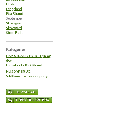
Heste
Langeland
Påø Strand
September
Skovsgaard
Skovsgård
Store Bælt
Kategorier
HAV STRAND NOR - Fyn og
Øer
Langeland - Påø Strand
HUSDYRBRUG
Vildtlevende Exmoor pony
DOWNLOAD
TILFØJ TIL LIGHTBOX