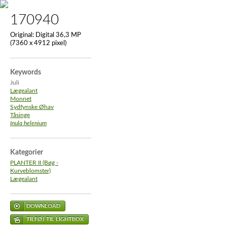
170940
Original:
Digital 36,3 MP
(7360 x 4912 pixel)
Keywords
Juli
Lægealant
Monnet
Sydfynske Øhav
Tåsinge
Inula helenium
Kategorier
PLANTER II (Bøg -
Kurveblomster)
Lægealant
DOWNLOAD
TILFØJ TIL LIGHTBOX