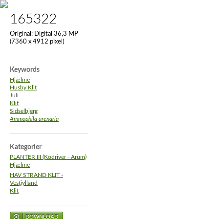
165322
Original:
Digital 36,3 MP
(7360 x 4912 pixel)
Keywords
Hjælme
Husby Klit
Juli
Klit
Sidselbjerg
Ammophila arenaria
Kategorier
PLANTER III (Kodriver - Arum)
Hjælme
HAV STRAND KLIT -
Vestjylland
Klit
DOWNLOAD