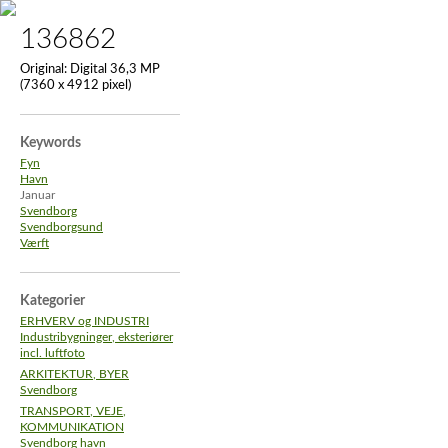
136862
Original:
Digital 36,3 MP
(7360 x 4912 pixel)
Keywords
Fyn
Havn
Januar
Svendborg
Svendborgsund
Værft
Kategorier
ERHVERV og INDUSTRI
Industribygninger, eksteriører
incl. luftfoto
ARKITEKTUR, BYER
Svendborg
TRANSPORT, VEJE,
KOMMUNIKATION
Svendborg havn