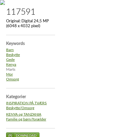
117591
Original:
Digital 24,5 MP
(6048 x 4032 pixel)
Keywords
Barn
Beskytte
Gede
Kenya
Marts
Mor
Omsorg
Kategorier
INSPIRATION PÅ TVÆRS
Beskytte/Omsorg
KENYA og TANZANIA
Familie og børn/forælder
DOWNLOAD