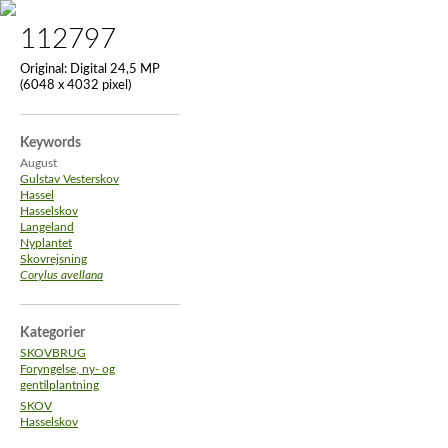
112797
Original:
Digital 24,5 MP
(6048 x 4032 pixel)
Keywords
August
Gulstav Vesterskov
Hassel
Hasselskov
Langeland
Nyplantet
Skovrejsning
Corylus avellana
Kategorier
SKOVBRUG
Foryngelse, ny- og
gentilplantning
SKOV
Hasselskov