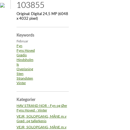
103855
Original:
Digital 24,5 MP (6048
x 4032 pixel)
Keywords
Februar
Fyn
Fyns Hoved
Grødis
Hindsholm
Is
Overisning
Sten
Strandsten
Vinter
Kategorier
HAV STRAND NOR - Fyn og Øer
Fyns Hoved - Vinter
VEJR, SOLOPGANG, MÅNE m.v
Grød- og tallerkenis
VEJR, SOLOPGANG, MÅNE m.v