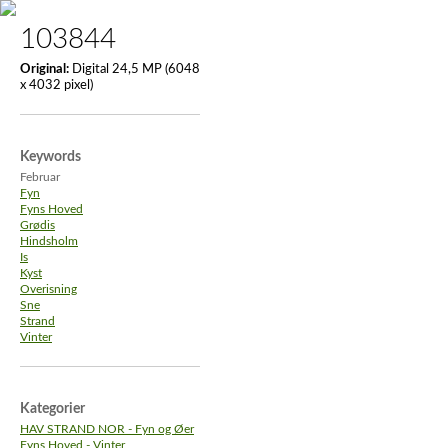
103844
Original:
Digital 24,5 MP (6048
x 4032 pixel)
Keywords
Februar
Fyn
Fyns Hoved
Grødis
Hindsholm
Is
Kyst
Overisning
Sne
Strand
Vinter
Kategorier
HAV STRAND NOR - Fyn og Øer
Fyns Hoved - Vinter